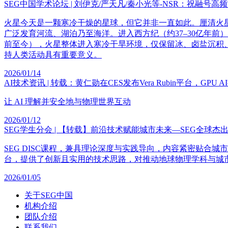
SEG中国学术论坛 | 刘伊克/严天凡/秦小光等-NSR：祝融号
火星今天是一颗寒冷干燥的星球，但它并非一直如此。厘清火星
广泛发育河流、湖泊乃至海洋。进入西方纪（约37–30亿年
前至今），火星整体进入寒冷干旱环境，仅保留冰、卤盐沉积
持人类活动具有重要意义。
2026/01/14
AI技术资讯 | 转载：黄仁勋在CES发布Vera Rubin平台，GPU
让 AI 理解并安全地与物理世界互动
2026/01/12
SEG学生分会 | 【转载】前沿技术赋能城市未来—SEG全球
SEG DISC课程，兼具理论深度与实践导向，内容紧密贴
台，提供了创新且实用的技术思路，对推动地球物理学科与城
2026/01/05
关于SEG中国
机构介绍
团队介绍
联系我们