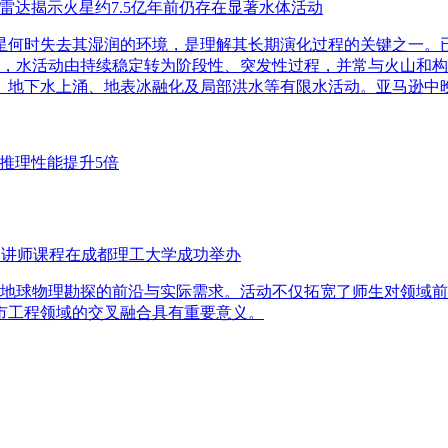
高频雷达揭示火星约7.5亿年前仍存在显著水体活动
何时失去其湿润的环境，是理解其长期演化过程的关键之一。已有
前），水活动由持续稳定转为阶段性、突发性过程，并常与火山和
、地下水上涌、地表冰融化及局部洪水等有限水活动。亚马逊中
 AI推理性能提升5倍
杰出讲师课程在成都理工大学成功举办
合城市地球物理勘探的前沿与实际需求。活动不仅拓宽了师生对领
市工程领域的交叉融合具有重要意义。