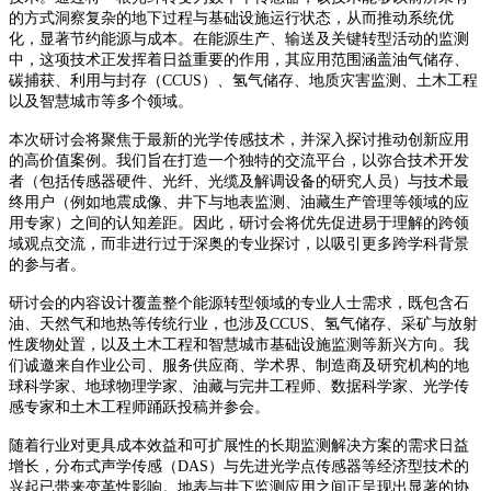
的方式洞察复杂的地下过程与基础设施运行状态，从而推动系统优
化，显著节约能源与成本。在能源生产、输送及关键转型活动的监测
中，这项技术正发挥着日益重要的作用，其应用范围涵盖油气储存、
碳捕获、利用与封存（CCUS）、氢气储存、地质灾害监测、土木工程
以及智慧城市等多个领域。
本次研讨会将聚焦于最新的光学传感技术，并深入探讨推动创新应用
的高价值案例。我们旨在打造一个独特的交流平台，以弥合技术开发
者（包括传感器硬件、光纤、光缆及解调设备的研究人员）与技术最
终用户（例如地震成像、井下与地表监测、油藏生产管理等领域的应
用专家）之间的认知差距。因此，研讨会将优先促进易于理解的跨领
域观点交流，而非进行过于深奥的专业探讨，以吸引更多跨学科背景
的参与者。
研讨会的内容设计覆盖整个能源转型领域的专业人士需求，既包含石
油、天然气和地热等传统行业，也涉及CCUS、氢气储存、采矿与放射
性废物处置，以及土木工程和智慧城市基础设施监测等新兴方向。我
们诚邀来自作业公司、服务供应商、学术界、制造商及研究机构的地
球科学家、地球物理学家、油藏与完井工程师、数据科学家、光学传
感专家和土木工程师踊跃投稿并参会。
随着行业对更具成本效益和可扩展性的长期监测解决方案的需求日益
增长，分布式声学传感（DAS）与先进光学点传感器等经济型技术的
兴起已带来变革性影响。地表与井下监测应用之间正呈现出显著的协