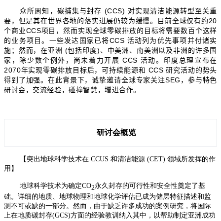
众所周知，碳捕集与封存 (CCS) 对实现清洁能源转型至关重
要，但是其在世界各地的落实进展仍较为缓慢。目前全球仅有约
20
个商业CCS项目，然而实现全球零碳排放的目标将需要数百个这样
的业务项目。一些发达国家已将CCS 活动列为优先事项并付诸实
施；然而，在亚洲 (包括印度)、中美洲、南美洲以及非洲的许多国
家，除少数个例外，尚未着力开展 CCS 活动。印度总理宣布在
2070
年实现零碳排放目标后，可持续能源和 CCS 研究活动的势头
得到了加强。在此背景下，诚挚邀请全球专家关注SEG，参与特色
研讨会，交流经验，碰撞智慧，增进合作。
研讨会概览
【突出地球科学技术在 CCUS
和清洁能源
(CET)
领域所发挥的作
用】
地球科学技术为确定CO
永久封存的可行性和安全性奠定了基
2
础。详细的地质、地球物理和地球化学评估已成为储层特征描述和监
测不可或缺的一部分。然而，由于缺乏许多成功的案例研究，将国际
上在地质碳封存
(GCS)
方面的经验教训纳入其中，以帮助制定亚洲成功