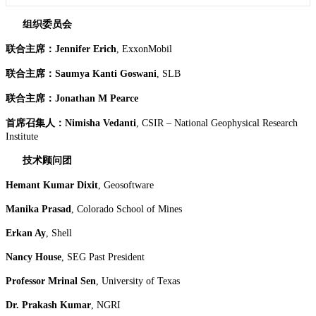
组织委员会
联合主席：
Jennifer Erich
, ExxonMobil
联合主席：
Saumya Kanti Goswani
, SLB
联合主席：
Jonathan M Pearce
首席召集人：
Nimisha Vedanti
, CSIR – National Geophysical Research
Institute
技术顾问团
Hemant Kumar Dixit
, Geosoftware
Manika Prasad
, Colorado School of Mines
Erkan Ay
, Shell
Nancy House
, SEG Past President
Professor Mrinal Sen
, University of Texas
Dr. Prakash Kumar
, NGRI