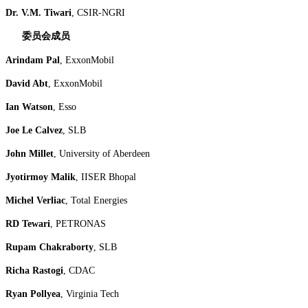
Dr. V.M. Tiwari
, CSIR-NGRI
委员会成员
Arindam Pal
, ExxonMobil
David Abt
, ExxonMobil
Ian Watson
, Esso
Joe Le Calvez
, SLB
John Millet
, University of Aberdeen
Jyotirmoy Malik
, IISER Bhopal
Michel Verliac
, Total Energies
RD Tewari
, PETRONAS
Rupam Chakraborty
, SLB
Richa Rastogi
, CDAC
Ryan Pollyea
, Virginia Tech