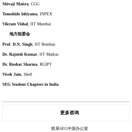
Shivaji Maitra
, CGG
Tomohide Ishiyama
, INPEX
Vikram Vishal
, IIT Mumbai
地方组委会
Prof. D.N. Singh
, IIT Bombay
Dr. Rajnish Kumar
, IIT Madras
Dr. Rushar Sharma
, RGIPT
Vivek Jain
, Shell
SEG Student Chapters in India
更多咨询
联系SEG中国办公室